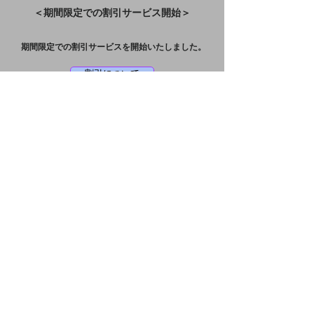
＜期間限定での割引サービス開始＞
期間限定での割引サービスを開始いたしました。
割引について
2023.04.01
更新
＜HPリニューアルのお知らせ＞
本日、
ホームページをリニューアル公開いたし
ました。
極楽書院（GOKURAKU-SHOIN）
〒154-0001
東京都世田谷区池尻 3-21-33ヴィラアート池尻５階
​株式会社バロック・ディレクションズ 企画室「極楽書院」
宛
Mail：お問い合わせフォームよりお願いいたします。