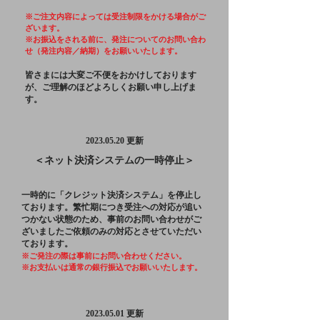
※
ご注文内容によっては受注制限をかける場合がご
ざいます。
※お振込をされる前に、発注についてのお問い合わ
せ（発注内容／納期）をお願いいたします。
皆さまには大変ご不便をおかけしております
が、ご理解のほどよろしくお願い申し上げま
す。
2023.05.20
更新
＜ネット決済システムの一時停止＞
一時的に
「クレジット決済システム」を停止し
ております。繁忙期につき
受注への
対応が追
い
つかない状態の
ため
、事前のお問い合わせ
がご
ざいましたご依頼のみの対応とさせていただい
ております。
※ご発注の際は
​事前に
お問
い合
わせください。
※お支払いは通常の銀行振込でお願いいたします。
2023.05.01
更新