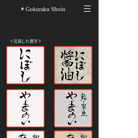
◉ Gokuraku Shoin
＜完成した書字＞