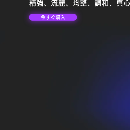
精強、流麗、均整、調和、真
今すぐ購入