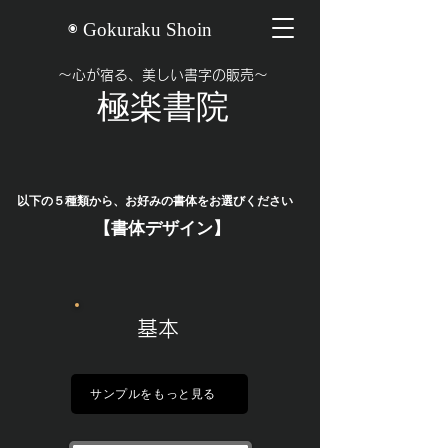
◉ Gokuraku Shoin
​〜心が宿る、美しい書字の販売〜
​極楽書院
以下の５種類から、お好みの書体をお選びください
【書体デザイン】
基本
サンプルをもっと見る
サンプルをもっと見る