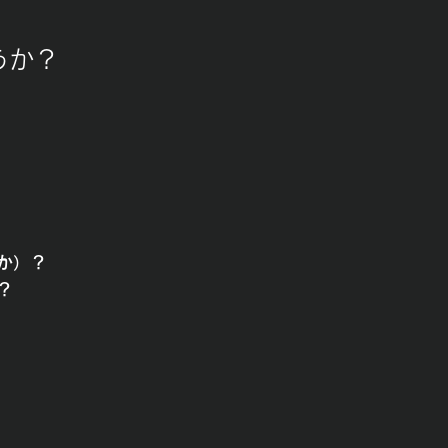
うか？
か）？
？